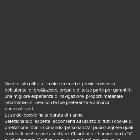
fino al 16 settembre 2026
On demand
Webinar
Difesa 50 Fast su singolo
sottostante: la protezione non va
Consenso all'uso di cookie
in vacanza
Questo sito utilizza i cookie (tecnici e, previo consenso
Relatore: Alberto Amiotti
dell'utente, di profilazione, propri e di terze parti) per garantirti
una migliore esperienza di navigazione, proporti materiale
Unica azione sottostante con premi fissi per i primi 6
informativo in linea con le tue preferenze e annunci
mesi e barriera 50% a scadenza: la nuova emissione di
personalizzati.
Certificati Banco Bpm mette al centro la difesa del
L'uso dei cookie ha la durata di 1 anno.
capitale investito. Se sei cliente Webank, puoi trovare la
Selezionando "accetta" acconsenti all'utilizzo di tutti i cookie di
registrazione dell' evento nella sezione privata, eventi e
profilazione. Con il comando "personalizza" puoi scegliere quali
corsi, passati. UTENTE TARGET: Trader e Investitore
cookie di profilazione accettare. Chiudendo il banner con la "X"
o selezionando "Continua senza accettare" proseguirai la