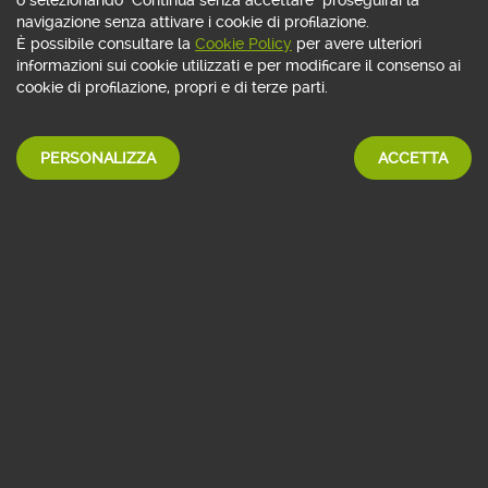
Evento Gratuito
navigazione senza attivare i cookie di profilazione.
È possibile consultare la
Cookie Policy
per avere ulteriori
Difficoltà:
medio
SCOPRI DI PIÙ
informazioni sui cookie utilizzati e per modificare il consenso ai
Rivolto a:
tutti
cookie di profilazione, propri e di terze parti.
PERSONALIZZA
ACCETTA
fino al 16 settembre 2026
On demand
Webinar
Candleestick Mastery, l'arte dei
pattern di prezzo
Relatore: Sante Pellegrino
Questo webinar approfondisce l’analisi delle
configurazioni candlestick più efficaci, dalle strutture