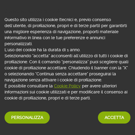
ORDINI CONDIZIONATI DINAMICI
Proteggi il tuo ordine: con Stop Loss e Take Profit,
Consenso all'uso di cookie
decidi tu quando monetizzare un profitto o limitare una
Questo sito utilizza i cookie (tecnici e, previo consenso
perdita
dell'utente, di profilazione, propri e di terze parti) per garantirti
Proteggi il portafoglio: il Trailing stop chiude la
una migliore esperienza di navigazione, proporti materiale
posizione quando il trend del mercato si inverte
informativo in linea con le tue preferenze e annunci
Costruisci strategie evolute: con Webank puoi inserire
personalizzati.
un ordine automatico su un titolo al verificarsi di
L'uso dei cookie ha la durata di 1 anno.
condizioni impostate su altri strumenti
Selezionando "accetta" acconsenti all'utilizzo di tutti i cookie di
profilazione. Con il comando "personalizza" puoi scegliere quali
SCHEDE TITOLI
cookie di profilazione accettare. Chiudendo il banner con la "X"
o selezionando "Continua senza accettare" proseguirai la
Più informazioni, più approfondimenti
navigazione senza attivare i cookie di profilazione.
Tre aree di contenuti: preview, analisi fondamentale,
È possibile consultare la
Cookie Policy
per avere ulteriori
analisi tecnica
informazioni sui cookie utilizzati e per modificare il consenso ai
Più dettagli sulla performance storica dei titoli e sulle
cookie di profilazione, propri e di terze parti.
società emittenti
APRI CONTO WEBANK
PERSONALIZZA
ACCETTA