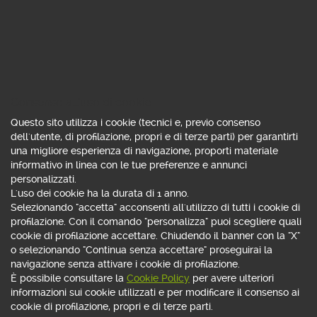
CALCOLA RATA
Consenso all'uso di cookie
Questo sito utilizza i cookie (tecnici e, previo consenso
MUTUO GIOVANI FISSO GREEN
dell'utente, di profilazione, propri e di terze parti) per garantirti
una migliore esperienza di navigazione, proporti materiale
710,
22 €
informativo in linea con le tue preferenze e annunci
al mese
personalizzati.
L'uso dei cookie ha la durata di 1 anno.
Scheda prodotto e Informazioni Generali
Selezionando "accetta" acconsenti all'utilizzo di tutti i cookie di
profilazione. Con il comando "personalizza" puoi scegliere quali
SCEGLI
cookie di profilazione accettare. Chiudendo il banner con la "X"
o selezionando "Continua senza accettare" proseguirai la
Indice: IRS per durata 3,380% - Spread: 0,350% - Tasso: 3,730% -
navigazione senza attivare i cookie di profilazione.
TAEG: 3,823%
È possibile consultare la
Cookie Policy
per avere ulteriori
informazioni sui cookie utilizzati e per modificare il consenso ai
cookie di profilazione, propri e di terze parti.
MUTUO FISSO GREEN