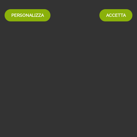
707,
10 €
al mese
PERSONALIZZA
ACCETTA
Scheda prodotto e Informazioni Generali
SCEGLI
Indice: IRS per durata 3,380% - Spread: 0,300% - Tasso: 3,680% -
TAEG: 3,820%
MUTUO GIOVANI VARIABILE GREEN
657,
38 €
al mese
Scheda prodotto e Informazioni Generali
SCEGLI
Indice: EURIBOR 1 MESE 2,214% - Spread: 0,650% - Tasso: 2,864%
TAEG: 2,930%
-