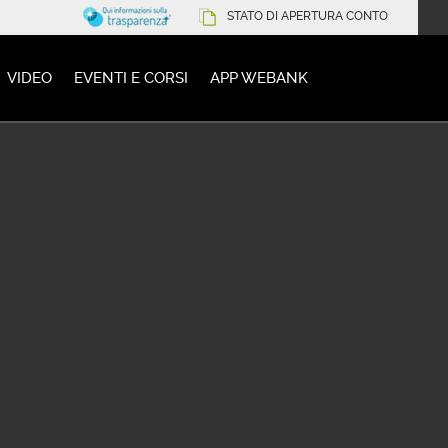
STATO DI APERTURA CONTO
VIDEO
EVENTI E CORSI
APP WEBANK
oga con Webank
 con Webank
NON SEI ANCORA CLIENTE WEBANK?
Chiama il numero verde gratuito
800 148 149
lunedì - venerdì h 8.30−21.00