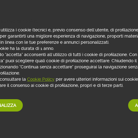
istente Virtuale evoluto
.
onibile h 24/7. Se necessario, ti mette in contatto con il
all'uso di cookie
ti della
filiale digitale
in modo diretto, rapido ed efficace,
utilizza i cookie (tecnici e, previo consenso dell'utente, di profilazione
a di identificazione perché l’
Assistente Virtuale
ti avrà già
 per garantirti una migliore esperienza di navigazione, proporti materi
 in linea con le tue preferenze e annunci personalizzati.
okie ha la durata di 1 anno.
va chiama il numero verde gratuito 800 060 070
 "accetta" acconsenti all'utilizzo di tutti i cookie di profilazione. Co
a, telefono fisso o mobile
za" puoi scegliere quali cookie di profilazione accettare. Chiudendo i
erdì h 8.00−22.00
lezionando "Continua senza accettare" proseguirai la navigazione senza
00−17.00
ofilazione.
 consultare la
Cookie Policy
per avere ulteriori informazioni sui cookie 
 il servizio clienti della filiale digitale è necessario
re il consenso ai cookie di profilazione, propri e di terze parti.
e scegliere l’argomento d’interesse. Tieni a portata di mano l
strumento di sicurezza (token o token app).
ALIZZA
A
ione 24 ore su 24, 7 giorni su 7 per informazioni su:
 del servizio clienti, blocco carte e blocco cautelativo del servizio
cellulare, carte prepagate e digitale terrestre
imenti del conto