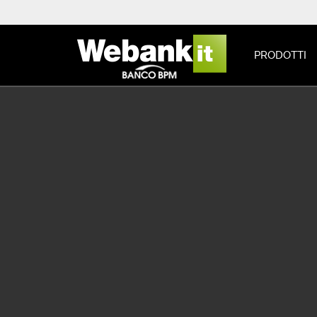
PRODOTTI
Contatti
Home
Contatti
Dial
>
>
COME CONTATTARCI
Dialoga
DIALOGA CON
WEBANK
CHATTA O PARLA CON
L'ASSISTENTE
VIRTUALE
NUMERI UTILI E
BLOCCO CARTE