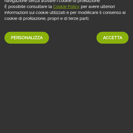
navigazione senza attivare i cookie di profilazione.
DELLE MIGLIORI CASE DI GESTIONE
È possibile consultare la
Cookie Policy
per avere ulteriori
informazioni sui cookie utilizzati e per modificare il consenso ai
cookie di profilazione, propri e di terze parti.
SCOPRI DI PIÙ
PERSONALIZZA
ACCETTA
Contenuti Premium
sul mondo della finanza
ISCRIVITI GRATIS
APPROFONDIMENTI
EDITORIALI