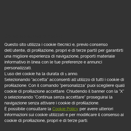
ASSISTENTE VIRTUALE
Consenso all'uso di cookie
Con App Webank
basta chiedere!
Questo sito utilizza i cookie (tecnici e, previo consenso
dell'utente, di profilazione, propri e di terze parti) per garantirti
una migliore esperienza di navigazione, proporti materiale
informativo in linea con le tue preferenze e annunci
SCOPRI DI PIÙ
personalizzati.
L'uso dei cookie ha la durata di 1 anno.
Selezionando "accetta" acconsenti all'utilizzo di tutti i cookie di
profilazione. Con il comando "personalizza" puoi scegliere quali
cookie di profilazione accettare. Chiudendo il banner con la "X"
o selezionando "Continua senza accettare" proseguirai la
navigazione senza attivare i cookie di profilazione.
È possibile consultare la
Cookie Policy
per avere ulteriori
informazioni sui cookie utilizzati e per modificare il consenso ai
cookie di profilazione, propri e di terze parti.