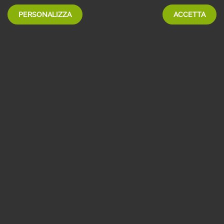
PERSONALIZZA
ACCETTA
Se non sei ancora cliente Webank chiama il numero verde
800 148 149
Lunedì - venerdì: 8:30 - 21:00
sabato: 9:00 - 17:00