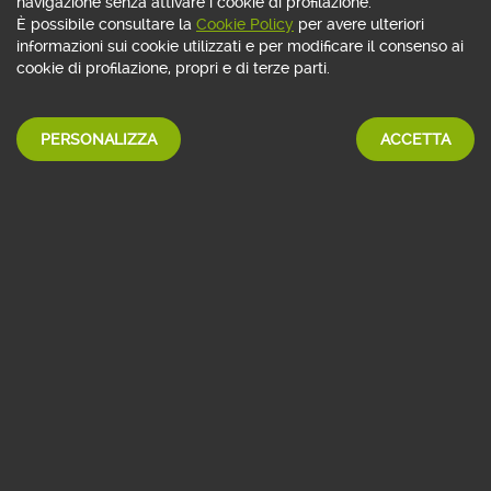
navigazione senza attivare i cookie di profilazione.
DELLE MIGLIORI CASE DI GESTIONE
È possibile consultare la
Cookie Policy
per avere ulteriori
informazioni sui cookie utilizzati e per modificare il consenso ai
cookie di profilazione, propri e di terze parti.
SCOPRI DI PIÙ
PERSONALIZZA
ACCETTA
Contenuti Premium
sul mondo della finanza
ISCRIVITI GRATIS
APPROFONDIMENTI
EDITORIALI